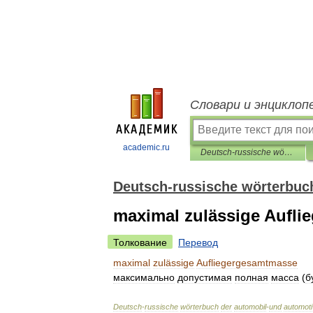
Словари и энциклоп
academic.ru
Deutsch-russische wörterbuch der automobil-und automotive service
Deutsch-russische wörterbuch
maximal zulässige Aufl
Толкование
Перевод
maximal
zulässige
Aufliegergesamtmasse
максимально
допустимая
полная
масса
(
б
Deutsch
-
russische
wörterbuch
der
automobil
-
und
automot