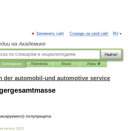
Запомнить сайт
Словарь на свой сайт
RU
едии на Академике
Найти!
Толкования
Переводы
Книги
Игры ⚽
 der automobil-und automotive service
iegergesamtmasse
уксируемого
)
полуприцепа
ive
service
.
2013
.