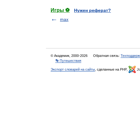
Игры ⚽
Нужен реферат?
max
© Академик, 2000-2026
Обратная связь:
Техподдерж
👣 Путешествия
Экспорт словарей на сайты
, сделанные на PHP,
Jo