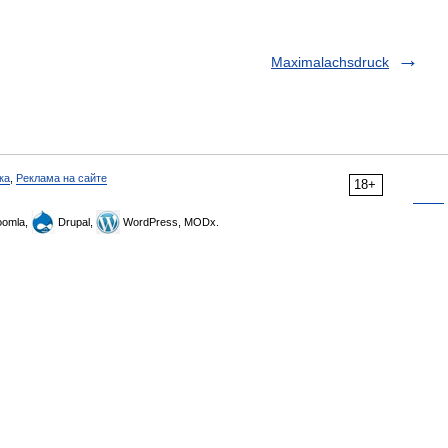
Maximalachsdruck
ка
,
Реклама на сайте
18+
omla,
Drupal,
WordPress, MODx.